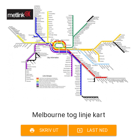
Melbourne tog linje kart
print
system_update_alt
SKRIV UT
LAST NED