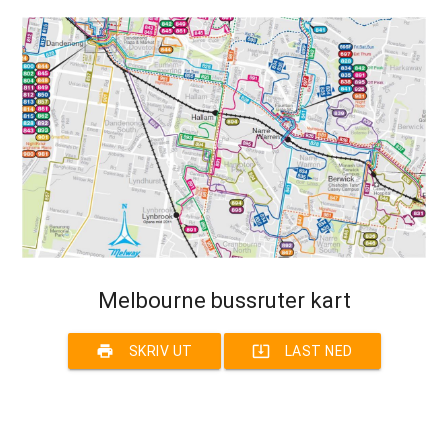
Melbourne bussruter kart
print
system_update_alt
SKRIV UT
LAST NED